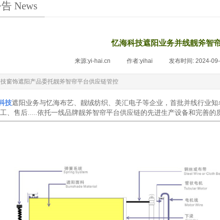
告 News
忆海科技遮阳业务并线靓斧智
来源:
yi-hai.cn
|
作者:
yihai
|
发布时间:
2024-09
科技窗饰遮阳产品委托靓斧智帘平台供应链管控
科技
遮阳业务与
忆海布艺、靓绒纺织、美汇电子等企业，首批并线
行业知
工、售后.....依托一线品牌靓斧智帘平台供应链的先进生产设备和完善